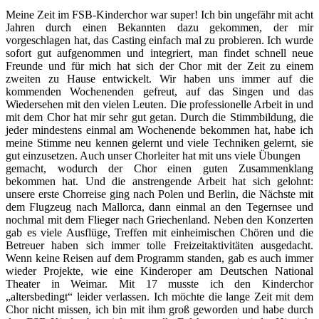
Meine Zeit im FSB-Kinderchor war super! Ich bin ungefähr mit acht
Jahren durch einen Bekannten dazu gekommen, der mir
vorgeschlagen hat, das Casting einfach mal zu probieren. Ich wurde
sofort gut aufgenommen und integriert, man findet schnell neue
Freunde und für mich hat sich der Chor mit der Zeit zu einem
zweiten zu Hause entwickelt. Wir haben uns immer auf die
kommenden Wochenenden gefreut, auf das Singen und das
Wiedersehen mit den vielen Leuten. Die professionelle Arbeit in und
mit dem Chor hat mir sehr gut getan. Durch die Stimmbildung, die
jeder mindestens einmal am Wochenende bekommen hat, habe ich
meine Stimme neu kennen gelernt und viele Techniken gelernt, sie
gut einzusetzen. Auch unser Chorleiter hat mit uns viele Übungen
gemacht, wodurch der Chor einen guten Zusammenklang
bekommen hat. Und die anstrengende Arbeit hat sich gelohnt:
unsere erste Chorreise ging nach Polen und Berlin, die Nächste mit
dem Flugzeug nach Mallorca, dann einmal an den Tegernsee und
nochmal mit dem Flieger nach Griechenland. Neben den Konzerten
gab es viele Ausflüge, Treffen mit einheimischen Chören und die
Betreuer haben sich immer tolle Freizeitaktivitäten ausgedacht.
Wenn keine Reisen auf dem Programm standen, gab es auch immer
wieder Projekte, wie eine Kinderoper am Deutschen National
Theater in Weimar. Mit 17 musste ich den Kinderchor
„altersbedingt“ leider verlassen. Ich möchte die lange Zeit mit dem
Chor nicht missen, ich bin mit ihm groß geworden und habe durch