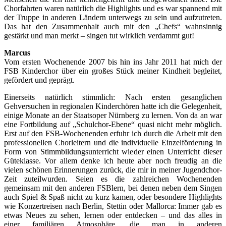
Chorfahrten waren natürlich die Highlights und es war spannend mit
der Truppe in anderen Ländern unterwegs zu sein und aufzutreten.
Das hat den Zusammenhalt auch mit den „Chefs“ wahnsinnig
gestärkt und man merkt – singen tut wirklich verdammt gut!
Marcus
Vom ersten Wochenende 2007 bis hin ins Jahr 2011 hat mich der
FSB Kinderchor über ein großes Stück meiner Kindheit begleitet,
gefördert und geprägt.
Einerseits natürlich stimmlich: Nach ersten gesanglichen
Gehversuchen in regionalen Kinderchören hatte ich die Gelegenheit,
einige Monate an der Staatsoper Nürnberg zu lernen. Von da an war
eine Fortbildung auf „Schulchor-Ebene“ quasi nicht mehr möglich.
Erst auf den FSB-Wochenenden erfuhr ich durch die Arbeit mit den
professionellen Chorleitern und die individuelle Einzelförderung in
Form von Stimmbildungsunterricht wieder einen Unterricht dieser
Güteklasse. Vor allem denke ich heute aber noch freudig an die
vielen schönen Erinnerungen zurück, die mir in meiner Jugendchor-
Zeit zuteilwurden. Seien es die zahlreichen Wochenenden
gemeinsam mit den anderen FSBlern, bei denen neben dem Singen
auch Spiel & Spaß nicht zu kurz kamen, oder besondere Highlights
wie Konzertreisen nach Berlin, Stettin oder Mallorca: Immer gab es
etwas Neues zu sehen, lernen oder entdecken – und das alles in
einer familiären Atmosphäre, die man in anderen