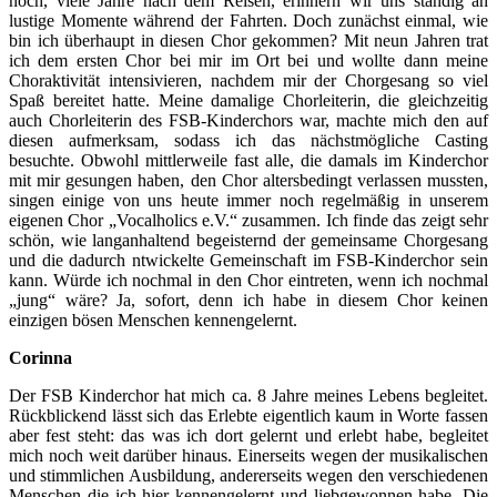
noch, viele Jahre nach dem Reisen, erinnern wir uns ständig an
lustige Momente während der Fahrten. Doch zunächst einmal, wie
bin ich überhaupt in diesen Chor gekommen? Mit neun Jahren trat
ich dem ersten Chor bei mir im Ort bei und wollte dann meine
Choraktivität intensivieren, nachdem mir der Chorgesang so viel
Spaß bereitet hatte. Meine damalige Chorleiterin, die gleichzeitig
auch Chorleiterin des FSB-Kinderchors war, machte mich den auf
diesen aufmerksam, sodass ich das nächstmögliche Casting
besuchte. Obwohl mittlerweile fast alle, die damals im Kinderchor
mit mir gesungen haben, den Chor altersbedingt verlassen mussten,
singen einige von uns heute immer noch regelmäßig in unserem
eigenen Chor „Vocalholics e.V.“ zusammen. Ich finde das zeigt sehr
schön, wie langanhaltend begeisternd der gemeinsame Chorgesang
und die dadurch ntwickelte Gemeinschaft im FSB-Kinderchor sein
kann. Würde ich nochmal in den Chor eintreten, wenn ich nochmal
„jung“ wäre? Ja, sofort, denn ich habe in diesem Chor keinen
einzigen bösen Menschen kennengelernt.
Corinna
Der FSB Kinderchor hat mich ca. 8 Jahre meines Lebens begleitet.
Rückblickend lässt sich das Erlebte eigentlich kaum in Worte fassen
aber fest steht: das was ich dort gelernt und erlebt habe, begleitet
mich noch weit darüber hinaus. Einerseits wegen der musikalischen
und stimmlichen Ausbildung, andererseits wegen den verschiedenen
Menschen die ich hier kennengelernt und liebgewonnen habe. Die