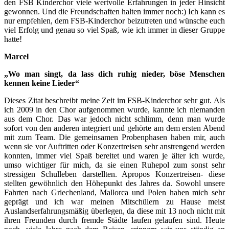
den FSB Kinderchor viele wertvolle Erfahrungen in jeder Hinsicht
gewonnen. Und die Freundschaften halten immer noch:) Ich kann es
nur empfehlen, dem FSB-Kinderchor beizutreten und wünsche euch
viel Erfolg und genau so viel Spaß, wie ich immer in dieser Gruppe
hatte!
Marcel
„Wo man singt, da lass dich ruhig nieder, böse Menschen
kennen keine Lieder“
Dieses Zitat beschreibt meine Zeit im FSB-Kinderchor sehr gut. Als
ich 2009 in den Chor aufgenommen wurde, kannte ich niemanden
aus dem Chor. Das war jedoch nicht schlimm, denn man wurde
sofort von den anderen integriert und gehörte am dem ersten Abend
mit zum Team. Die gemeinsamen Probenphasen haben mir, auch
wenn sie vor Auftritten oder Konzertreisen sehr anstrengend werden
konnten, immer viel Spaß bereitet und waren je älter ich wurde,
umso wichtiger für mich, da sie einen Ruhepol zum sonst sehr
stressigen Schulleben darstellten. Apropos Konzertreisen- diese
stellten gewöhnlich den Höhepunkt des Jahres da. Sowohl unsere
Fahrten nach Griechenland, Mallorca und Polen haben mich sehr
geprägt und ich war meinen Mitschülern zu Hause meist
Auslandserfahrungsmäßig überlegen, da diese mit 13 noch nicht mit
ihren Freunden durch fremde Städte laufen gelaufen sind. Heute