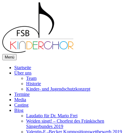
Zum
Inhalt
springen
Menü
FSB-Kinderchor
Du singst gerne? Wir auch!
Startseite
Über uns
Team
Historie
Kinder- und Jugendschutzkonzept
Termine
Media
Casting
Blog
Laudatio für Dr. Mario Frei
Weiden singt! – Chorfest des Fränkischen
Sängerbundes 2019
Valentin-E.-Becker Kompositionswettbewerb 2019