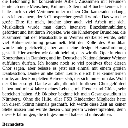
die Belohnung für konzentrierte Arbeit. Zusammen mit Freunden
lernte ich neue Menschen, Kulturen, Sitten und Bräuche kennen. Ich
hatte auch so viel Vertrauen unter meinen Chorkameraden erlangt,
dass ich zu einem, der 3 Chorsprecher gewählt wurde. Das war eine
große Ehre für mich, brachte aber auch viel Arbeit mit sich.
Musikalisch wurde man durch intensive Einzelstimmbildung
gefördert und hat durch Projekte, wie die Kinderoper Brundibar, die
zusammen mit der Musikschule in Weimar erarbeitet wurde, sehr
viel Bühnenerfahrung gesammelt. Mit der Rolle des Brundibar
wurde mir gleichzeitig aber auch eine riesige Herausforderung
gestellt. Hier wurden wir damit belohnt, dass wir die Oper in einem
Konzerthaus in Bamberg und im Deutschen Nationaltheater Weimar
aufführen durften. Ich könnte noch so viel positives über diesen
Chor sagen, aber belasse es jetzt erst einmal mit einem großen
Dankeschön. Danke an alle tollen Leute, die ich hier kennenlernen
durfte, an den kompletten Betreuerstab, der sich immer um das Wohl
der Kinder sorgt. Danke an alle, die mich in diesem Chor gefördert
haben und mir 4 Jahre meines Lebens, mit Freude und Glück, sehr
bereichert haben. Ab Oktober beginne ich mein Gesangsstudium in
Nürnberg. Ohne die Hilfe, aller FSB Kinderchor Mitglieder hätte
ich diesen Schritt niemals geschafft. Ich werde diese Zeit an keiner
Stelle missen und würde diesen Chor jedem weiterempfehlen, denn
diese Erfahrungen, die ich gesammelt habe sind unbezahlbar.
Bernadette