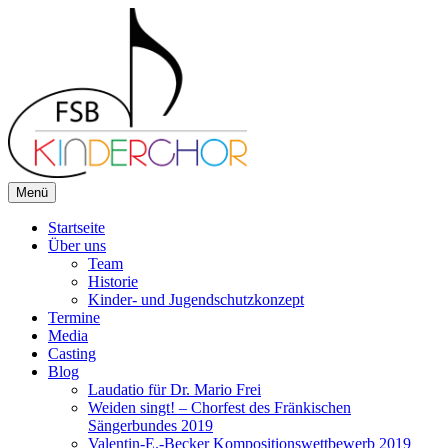
Zum
Inhalt
springen
Menü
FSB-Kinderchor
Du singst gerne? Wir auch!
Startseite
Über uns
Team
Historie
Kinder- und Jugendschutzkonzept
Termine
Media
Casting
Blog
Laudatio für Dr. Mario Frei
Weiden singt! – Chorfest des Fränkischen
Sängerbundes 2019
Valentin-E.-Becker Kompositionswettbewerb 2019