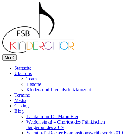
Zum
Inhalt
springen
Menü
FSB-Kinderchor
Du singst gerne? Wir auch!
Startseite
Über uns
Team
Historie
Kinder- und Jugendschutzkonzept
Termine
Media
Casting
Blog
Laudatio für Dr. Mario Frei
Weiden singt! – Chorfest des Fränkischen
Sängerbundes 2019
Valentin-E.-Becker Kompositionswettbewerb 2019